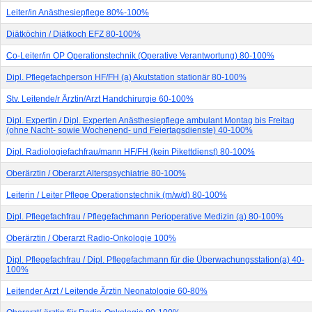
Leiter/in Anästhesiepflege 80%-100%
Diätköchin / Diätkoch EFZ 80-100%
Co-Leiter/in OP Operationstechnik (Operative Verantwortung) 80-100%
Dipl. Pflegefachperson HF/FH (a) Akutstation stationär 80-100%
Stv. Leitende/r Ärztin/Arzt Handchirurgie 60-100%
Dipl. Expertin / Dipl. Experten Anästhesiepflege ambulant Montag bis Freitag
(ohne Nacht- sowie Wochenend- und Feiertagsdienste) 40-100%
Dipl. Radiologiefachfrau/mann HF/FH (kein Pikettdienst) 80-100%
Oberärztin / Oberarzt Alterspsychiatrie 80-100%
Leiterin / Leiter Pflege Operationstechnik (m/w/d) 80-100%
Dipl. Pflegefachfrau / Pflegefachmann Perioperative Medizin (a) 80-100%
Oberärztin / Oberarzt Radio-Onkologie 100%
Dipl. Pflegefachfrau / Dipl. Pflegefachmann für die Überwachungsstation(a) 40-
100%
Leitender Arzt / Leitende Ärztin Neonatologie 60-80%