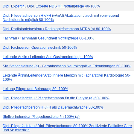
Dipl. Expertin / Dipl. Experte NDS HF Notfallpflege 40-100%
Dipl. Pflegefachperson HF/FH (w/m/d) Akutstation / auch mit vorwiegend
Nachtdienste möglich 80-100%
Dipl. Radiologiefachfrau / Radiologiefachmann MTRA (a) 80-100%
Fachfrau / Fachmann Gesundheit Notfallpflege 60-100%
Dipl. Fachperson Operationstechnik 50-100%
Leitende Ärztin / Leitender Arzt Gastroenterologie 100%
Stv. Stationsleitung (a) - Gerontostation Neurokognitive Erkrankungen 60-100%
Leitende Ärztin/Leitender Arzt (Innere Medizin mit Facharzttitel Kardiologie) 50-
100%
Leitung Pflege und Betreuung 80–100%
Dipl. Pflegefachfrau / Pflegefachmann für die Dialyse (a) 60-100%
Dipl. Pflegefachperson HF/FH als Dauernachtwache 50-100%
Stell­ver­tre­ten­de/r Pfle­ge­dienst­lei­ter/in 100% (a)
Dipl. Pflegefachfrau / Dipl. Pflegefachmann 80-100% Zertifizierte Palliative Care
und Akutmedizin