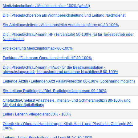
Medizintechnikerin / Medizintechniker 100% (w/m/d)
Dipl. Pflegefachperson als Wohnbereichsleitung und Leitung Nachtdienst
Stv. Abteilungsleiterin / Abteilungsleiter Anästhesiepflege (a) 80-100%
Dipl. Pflegefachfrau/-mann HF (Tertiärstufe) 50-100% (a) für Tagesbetrieb oder
Nachtwache
Projektleitung Medizininformatik 80-100%
Fachfrau / Fachmann Operationstechnik HF 80-100%
Dipl. Pflegefachfrau/-mann (m/w/d) für die Beatmungsstation -
abwechslungsreich, herausfordernd und ohne Nachtdienst! 80-100%
Leitende Ärztin / Leitenden Arzt Palliativmedizin 80-100% (Jobsharing möglich)
Stv. Leitung Radiologie / Dipl. Radiologiefachperson 90-100%
Chefärztin/Chefarzt Anästhesie, Intensiv- und Schmerzmedizin 80-100% und
Mitglied der Spitalleitung
Leiter / Leiterin Pflegedienst 80% - 100%
Oberärztin / Oberarzt Handchirurgie Klinik Hand- und Plastische Chirurgie 80-
100%
Leiterin / Leiter Beschaffung und Logistik (a) 80-100%